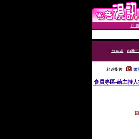
回 首
|
|
台妹區
內地主
頻道指數
限
會員專區-給主持人
圖