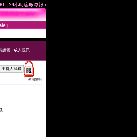
條款
│
|
情說愛
成人視訊
使用說明
及