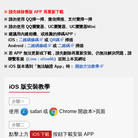
請先移除舊版 APP 再重新下載
請勿使用 QQ掃一掃、微信掃描、支付寶掃一掃
請勿使用 QQ瀏覽器、UC瀏覽器、UC瀏覽器Mini
建議用內建相機、或推薦的掃碼APP：
iOS :
二維碼條碼
或
QR碼
掃描
Android :
二維碼條瞄
或
二維碼
掃描
若 APP 無法更新或下載，請先刪除再重新安裝。仍無法解決問題，請
聯繫客服（
Line：sline66
）並附上本頁網址
iOS 版本遇到「無法驗證 App」時：
開啟方法教學
iOS 版安裝教學
步驟一
使用
safari 或
Chrome 開啟本>頁面
步驟二
點擊上方
按鈕下載安裝 APP
iOS 下載