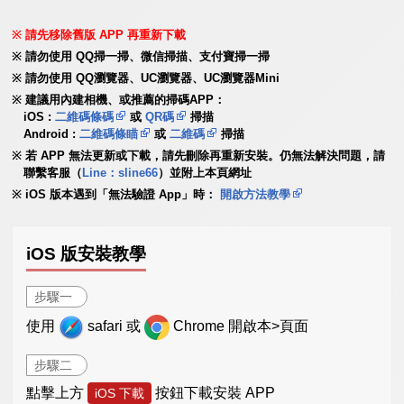
請先移除舊版 APP 再重新下載
請勿使用 QQ掃一掃、微信掃描、支付寶掃一掃
請勿使用 QQ瀏覽器、UC瀏覽器、UC瀏覽器Mini
建議用內建相機、或推薦的掃碼APP：
iOS :
二維碼條碼
或
QR碼
掃描
Android :
二維碼條瞄
或
二維碼
掃描
若 APP 無法更新或下載，請先刪除再重新安裝。仍無法解決問題，請
聯繫客服（
Line：sline66
）並附上本頁網址
iOS 版本遇到「無法驗證 App」時：
開啟方法教學
iOS 版安裝教學
步驟一
使用
safari 或
Chrome 開啟本>頁面
步驟二
點擊上方
按鈕下載安裝 APP
iOS 下載