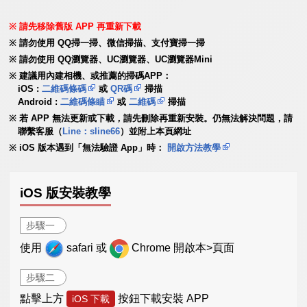
請先移除舊版 APP 再重新下載
請勿使用 QQ掃一掃、微信掃描、支付寶掃一掃
請勿使用 QQ瀏覽器、UC瀏覽器、UC瀏覽器Mini
建議用內建相機、或推薦的掃碼APP：
iOS :
二維碼條碼
或
QR碼
掃描
Android :
二維碼條瞄
或
二維碼
掃描
若 APP 無法更新或下載，請先刪除再重新安裝。仍無法解決問題，請
聯繫客服（
Line：sline66
）並附上本頁網址
iOS 版本遇到「無法驗證 App」時：
開啟方法教學
iOS 版安裝教學
步驟一
使用
safari 或
Chrome 開啟本>頁面
步驟二
點擊上方
按鈕下載安裝 APP
iOS 下載