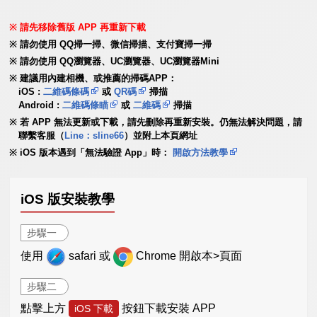
請先移除舊版 APP 再重新下載
請勿使用 QQ掃一掃、微信掃描、支付寶掃一掃
請勿使用 QQ瀏覽器、UC瀏覽器、UC瀏覽器Mini
建議用內建相機、或推薦的掃碼APP：
iOS :
二維碼條碼
或
QR碼
掃描
Android :
二維碼條瞄
或
二維碼
掃描
若 APP 無法更新或下載，請先刪除再重新安裝。仍無法解決問題，請
聯繫客服（
Line：sline66
）並附上本頁網址
iOS 版本遇到「無法驗證 App」時：
開啟方法教學
iOS 版安裝教學
步驟一
使用
safari 或
Chrome 開啟本>頁面
步驟二
點擊上方
按鈕下載安裝 APP
iOS 下載