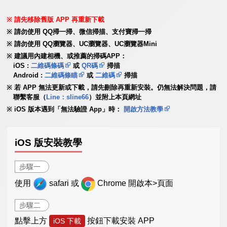
請先移除舊版 APP 再重新下載
請勿使用 QQ掃一掃、微信掃描、支付寶掃一掃
請勿使用 QQ瀏覽器、UC瀏覽器、UC瀏覽器Mini
建議用內建相機、或推薦的掃碼APP：
iOS :
二維碼條碼
或
QR碼
掃描
Android :
二維碼條瞄
或
二維碼
掃描
若 APP 無法更新或下載，請先刪除再重新安裝。仍無法解決問題，請
聯繫客服（
Line：sline66
）並附上本頁網址
iOS 版本遇到「無法驗證 App」時：
開啟方法教學
iOS 版安裝教學
步驟一
使用
safari 或
Chrome 開啟本>頁面
步驟二
點擊上方
按鈕下載安裝 APP
iOS 下載