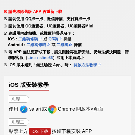
請先移除舊版 APP 再重新下載
請勿使用 QQ掃一掃、微信掃描、支付寶掃一掃
請勿使用 QQ瀏覽器、UC瀏覽器、UC瀏覽器Mini
建議用內建相機、或推薦的掃碼APP：
iOS :
二維碼條碼
或
QR碼
掃描
Android :
二維碼條瞄
或
二維碼
掃描
若 APP 無法更新或下載，請先刪除再重新安裝。仍無法解決問題，請
聯繫客服（
Line：sline66
）並附上本頁網址
iOS 版本遇到「無法驗證 App」時：
開啟方法教學
iOS 版安裝教學
步驟一
使用
safari 或
Chrome 開啟本>頁面
步驟二
點擊上方
按鈕下載安裝 APP
iOS 下載