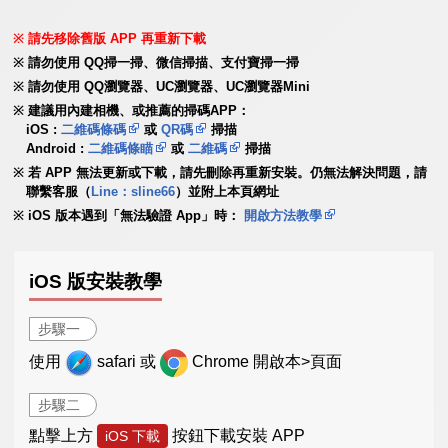
請先移除舊版 APP 再重新下載
請勿使用 QQ掃一掃、微信掃描、支付寶掃一掃
請勿使用 QQ瀏覽器、UC瀏覽器、UC瀏覽器Mini
建議用內建相機、或推薦的掃碼APP：
iOS :
二維碼條碼
或
QR碼
掃描
Android :
二維碼條瞄
或
二維碼
掃描
若 APP 無法更新或下載，請先刪除再重新安裝。仍無法解決問題，請
聯繫客服（
Line：sline66
）並附上本頁網址
iOS 版本遇到「無法驗證 App」時：
開啟方法教學
iOS 版安裝教學
步驟一
使用
safari 或
Chrome 開啟本>頁面
步驟二
點擊上方
按鈕下載安裝 APP
iOS 下載