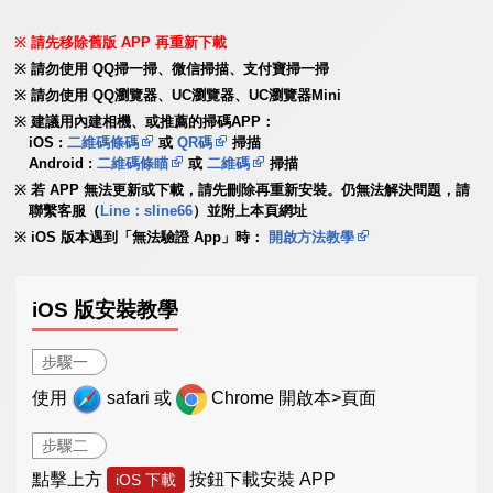
請先移除舊版 APP 再重新下載
請勿使用 QQ掃一掃、微信掃描、支付寶掃一掃
請勿使用 QQ瀏覽器、UC瀏覽器、UC瀏覽器Mini
建議用內建相機、或推薦的掃碼APP：
iOS :
二維碼條碼
或
QR碼
掃描
Android :
二維碼條瞄
或
二維碼
掃描
若 APP 無法更新或下載，請先刪除再重新安裝。仍無法解決問題，請
聯繫客服（
Line：sline66
）並附上本頁網址
iOS 版本遇到「無法驗證 App」時：
開啟方法教學
iOS 版安裝教學
步驟一
使用
safari 或
Chrome 開啟本>頁面
步驟二
點擊上方
按鈕下載安裝 APP
iOS 下載