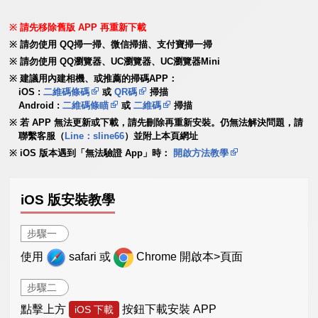
請先移除舊版 APP 再重新下載
請勿使用 QQ掃一掃、微信掃描、支付寶掃一掃
請勿使用 QQ瀏覽器、UC瀏覽器、UC瀏覽器Mini
建議用內建相機、或推薦的掃碼APP：
iOS :
二維碼條碼
或
QR碼
掃描
Android :
二維碼條瞄
或
二維碼
掃描
若 APP 無法更新或下載，請先刪除再重新安裝。仍無法解決問題，請
聯繫客服（
Line：sline66
）並附上本頁網址
iOS 版本遇到「無法驗證 App」時：
開啟方法教學
iOS 版安裝教學
步驟一
使用
safari 或
Chrome 開啟本>頁面
步驟二
點擊上方
按鈕下載安裝 APP
iOS 下載