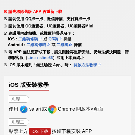
請先移除舊版 APP 再重新下載
請勿使用 QQ掃一掃、微信掃描、支付寶掃一掃
請勿使用 QQ瀏覽器、UC瀏覽器、UC瀏覽器Mini
建議用內建相機、或推薦的掃碼APP：
iOS :
二維碼條碼
或
QR碼
掃描
Android :
二維碼條瞄
或
二維碼
掃描
若 APP 無法更新或下載，請先刪除再重新安裝。仍無法解決問題，請
聯繫客服（
Line：sline66
）並附上本頁網址
iOS 版本遇到「無法驗證 App」時：
開啟方法教學
iOS 版安裝教學
步驟一
使用
safari 或
Chrome 開啟本>頁面
步驟二
點擊上方
按鈕下載安裝 APP
iOS 下載