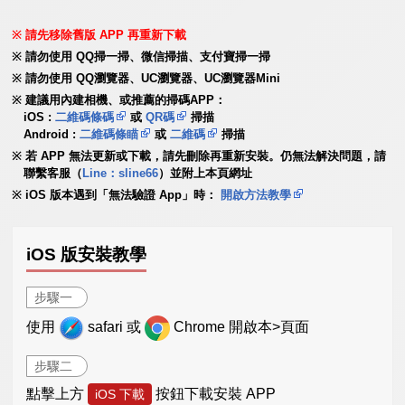
請先移除舊版 APP 再重新下載
請勿使用 QQ掃一掃、微信掃描、支付寶掃一掃
請勿使用 QQ瀏覽器、UC瀏覽器、UC瀏覽器Mini
建議用內建相機、或推薦的掃碼APP：
iOS :
二維碼條碼
或
QR碼
掃描
Android :
二維碼條瞄
或
二維碼
掃描
若 APP 無法更新或下載，請先刪除再重新安裝。仍無法解決問題，請
聯繫客服（
Line：sline66
）並附上本頁網址
iOS 版本遇到「無法驗證 App」時：
開啟方法教學
iOS 版安裝教學
步驟一
使用
safari 或
Chrome 開啟本>頁面
步驟二
點擊上方
按鈕下載安裝 APP
iOS 下載