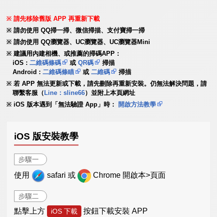
請先移除舊版 APP 再重新下載
請勿使用 QQ掃一掃、微信掃描、支付寶掃一掃
請勿使用 QQ瀏覽器、UC瀏覽器、UC瀏覽器Mini
建議用內建相機、或推薦的掃碼APP：
iOS :
二維碼條碼
或
QR碼
掃描
Android :
二維碼條瞄
或
二維碼
掃描
若 APP 無法更新或下載，請先刪除再重新安裝。仍無法解決問題，請
聯繫客服（
Line：sline66
）並附上本頁網址
iOS 版本遇到「無法驗證 App」時：
開啟方法教學
iOS 版安裝教學
步驟一
使用
safari 或
Chrome 開啟本>頁面
步驟二
點擊上方
按鈕下載安裝 APP
iOS 下載