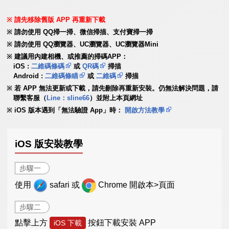
請先移除舊版 APP 再重新下載
請勿使用 QQ掃一掃、微信掃描、支付寶掃一掃
請勿使用 QQ瀏覽器、UC瀏覽器、UC瀏覽器Mini
建議用內建相機、或推薦的掃碼APP：
iOS :
二維碼條碼
或
QR碼
掃描
Android :
二維碼條瞄
或
二維碼
掃描
若 APP 無法更新或下載，請先刪除再重新安裝。仍無法解決問題，請
聯繫客服（
Line：sline66
）並附上本頁網址
iOS 版本遇到「無法驗證 App」時：
開啟方法教學
iOS 版安裝教學
步驟一
使用
safari 或
Chrome 開啟本>頁面
步驟二
點擊上方
按鈕下載安裝 APP
iOS 下載