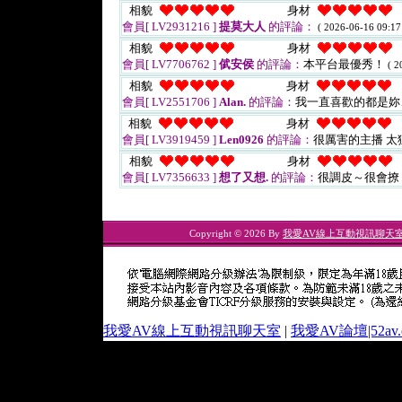
相貌
身材
會員[ LV2931216 ]
提莫大人
的評論：
( 2026-06-16 09:17
相貌
身材
會員[ LV7706762 ]
倵安侯
的評論：
本平台最優秀！
( 2
相貌
身材
會員[ LV2551706 ]
Alan.
的評論：
我一直喜歡的都是
相貌
身材
會員[ LV3919459 ]
Len0926
的評論：
很厲害的主播 
相貌
身材
會員[ LV7356633 ]
想了又想.
的評論：
很調皮～很會撩
Copyright © 2026 By
我愛AV線上互動視訊聊天
我愛AV線上互動視訊聊天室
|
我愛AV論壇|52av