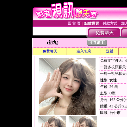
回 首 頁
點數購買
付款方式
加
│
│
│
(初九)
免費聊天
進入包廂
送禮
免費文字聊天:
一對多視訊聊天: 
一對一視訊聊天: 
性別: 女性
年齡: 26 歲
血型: O型
身高: 162 公分(c
體重: 43 公斤(kg
區域: 台中市