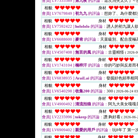
會員[ LV7335589 ]
第九夜
的評論：
這次消失太久了～
相貌
身材
會員[ LV7679849 ]
初九九
的評論：
想妳了、為什麼都
相貌
身材
會員[ LV7592422 ]
holololo
的評論：
誘人的初九讓人欲
相貌
身材
會員[ LV6688600 ]
麥肯
的評論：
天菜級別、配合度極
相貌
身材
會員[ LV4507408 ]
無言的風
的評論：
古靈精怪
( 2026-0
相貌
身材
會員[ LV1743104 ]
楠梓汗
的評論：
你的巧妙與反差而
相貌
身材
會員[ LV6838935 ]
AraiLai
的評論：
發掘好色頻率相同
相貌
身材
會員[ LV6540298 ]
收集200
的評論：
300
( 2026-06-24 03
相貌
身材
會員[ LV4900492 ]
清流拍狼
的評論：
阿九大美女嘎嘎美
相貌
身材
會員[ LV2235996 ]
tokeep
的評論：
讚 夠好看
( 2026-06-
相貌
身材
會員[ LV6909402 ]
親愛的用戶
的評論：
玩8年了 第
相貌
身材