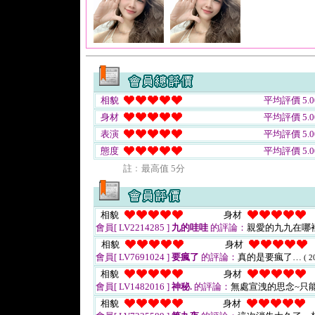
相貌
平均評價 5.0
身材
平均評價 5.0
表演
平均評價 5.0
態度
平均評價 5.0
註﹕最高值 5分
相貌
身材
會員[ LV2214285 ]
九的哇哇
的評論：
親愛的九九在哪
相貌
身材
會員[ LV7691024 ]
要瘋了
的評論：
真的是要瘋了…
( 2
相貌
身材
會員[ LV1482016 ]
神秘.
的評論：
無處宣洩的思念~只能
相貌
身材