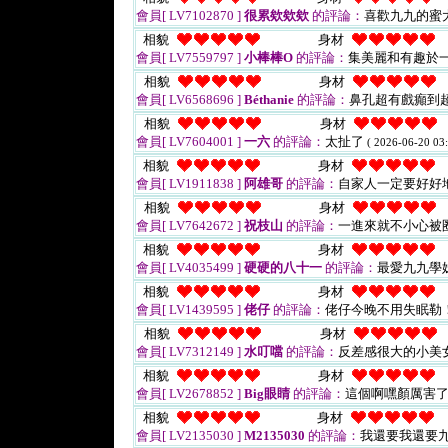
會員[ LV7102870 ]
很累欸欸欸
的評論：
喜歡九九的蜜
相貌
身材
會員[ LV7559797 ]
小棒棒O
的評論：
集美麗和有趣於
相貌
身材
會員[ LV6568696 ]
Béthanie
的評論：
鼻孔超有戲癲到
相貌
身材
會員[ LV7604001 ]
一六
的評論：
太扯了
( 2026-06-20 03:
相貌
身材
會員[ LV1911838 ]
阿雄哥
的評論：
自家人一定要好好地
相貌
身材
會員[ LV7642672 ]
祝枝山
的評論：
一進來就不小心被
相貌
身材
會員[ LV4035499 ]
硬硬的八十一
的評論：
最愛九九學
相貌
身材
會員[ LV1439595 ]
佬仔
的評論：
佬仔今晚不用失眠勒！
相貌
身材
會員[ LV7312149 ]
水叮噹
的評論：
反差感很大的小美
相貌
身材
會員[ LV2678852 ]
Big眼睛
的評論：
這個啊嘿顏厲害了?
相貌
身材
會員[ LV2135030 ]
M2135030
的評論：
我還要我還要